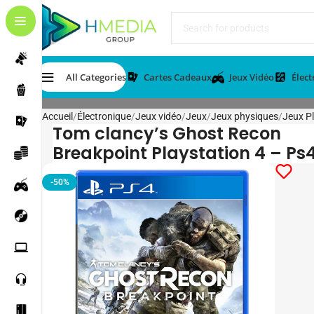
All Categories
Cartes Cadeaux
Jeux Vidéo
Élec
Accueil
Électronique
Jeux vidéo
Jeux
Jeux physiques
Jeux Pl
Tom clancy’s Ghost Recon
Breakpoint Playstation 4 – Ps
-50%