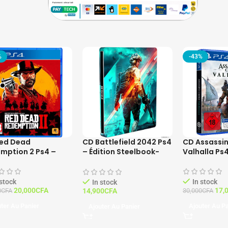
%
-43%
ed Dead
CD Assassin
CD Battlefield 2042 Ps4
mption 2 Ps4 –
Valhalla Ps
– Édition Steelbook-
Station 4 –
PlayStation
PlayStation 4 –
çais
Français
Français
 stock
In stock
In stock
20,000
CFA
17,
14,900
CFA
0
CFA
30,000
CFA
ter Au Panier
Ajouter Au P
Ajouter Au Panier