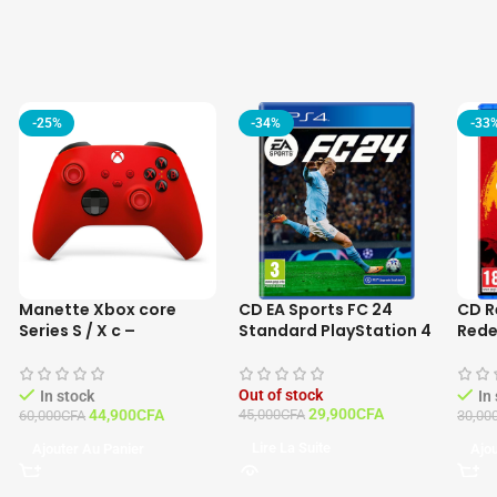
-25%
-34%
-33
Manette Xbox core
CD EA Sports FC 24
CD R
Series S / X c –
Standard PlayStation 4
Rede
Contrôleur PULSE RED
– Français Fc 24 Ps4
Play
Fran
Out of stock
In stock
In
29,900
CFA
44,900
CFA
45,000
CFA
60,000
CFA
30,00
Lire La Suite
Ajouter Au Panier
Ajou