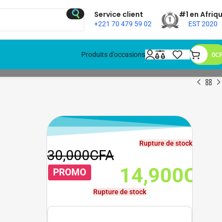
Service client
#1 en Afriq
+221 70 479 59 02
EST 2020
0
C
Produits d'occasions
Rupture de stock
30,000
CFA
14,900
CFA
14,900
CFA
PROMO
Rupture de stock