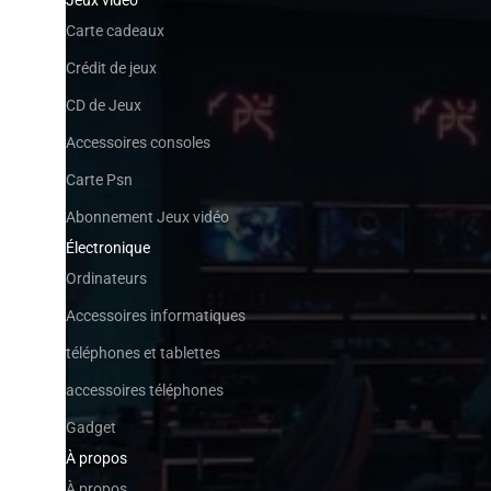
Carte cadeaux
Crédit de jeux
CD de Jeux
Accessoires consoles
Carte Psn
Abonnement Jeux vidéo
Électronique
Ordinateurs
Accessoires informatiques
téléphones et tablettes
accessoires téléphones
Gadget
À propos
À propos