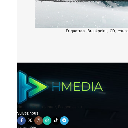
Étiquettes :
Breakpoint
,
CD
,
cote d
Hmedia Group | Jouez, Économisez +.
Suivez nous
Jeux vidéo