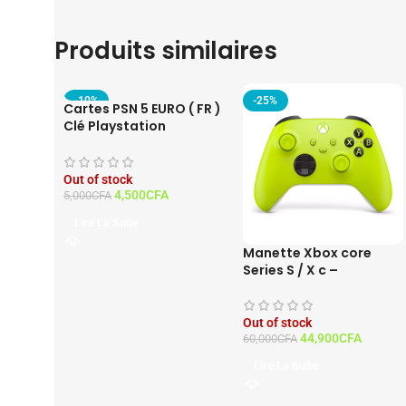
Produits similaires
-10%
-25%
Cartes PSN 5 EURO ( FR )
Clé Playstation
Network France
Out of stock
4,500
CFA
5,000
CFA
Lire La Suite
Manette Xbox core
Series S / X c –
Contrôleur ELECTRIC
VOLT
Out of stock
44,900
CFA
60,000
CFA
Lire La Suite