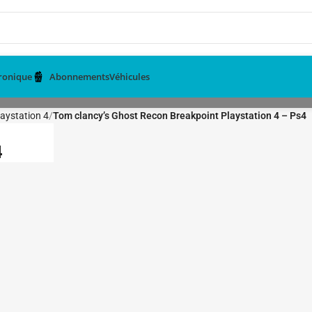
tronique
Abonnements
Véhicules
aystation 4
Tom clancy’s Ghost Recon Breakpoint Playstation 4 – Ps4
4