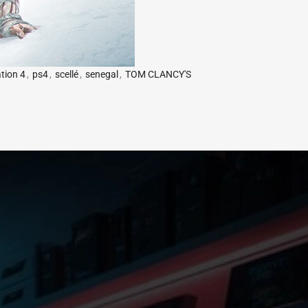
tion 4
,
ps4
,
scellé
,
senegal
,
TOM CLANCY'S