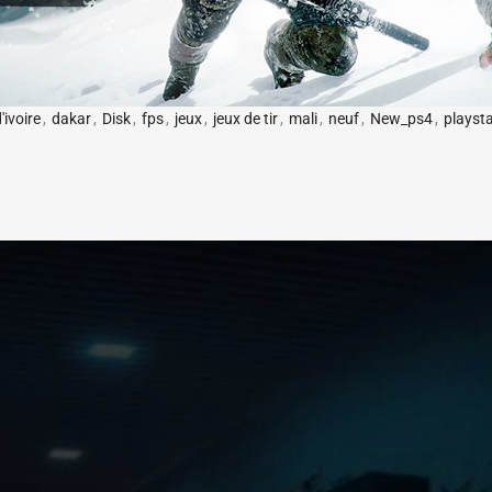
'ivoire
,
dakar
,
Disk
,
fps
,
jeux
,
jeux de tir
,
mali
,
neuf
,
New_ps4
,
playsta