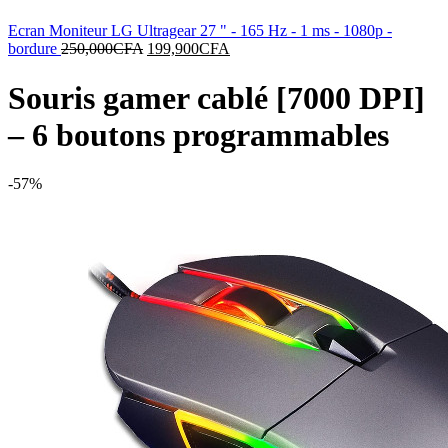
Ecran Moniteur LG Ultragear 27 " - 165 Hz - 1 ms - 1080p -
Le
Le
bordure
250,000
CFA
199,900
CFA
prix
prix
initial
actuel
Souris gamer cablé [7000 DPI]
était :
est :
250,000CFA.
199,900CFA.
– 6 boutons programmables
-57%