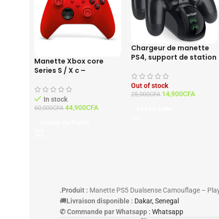
Chargeur de manette
PS4, support de station
Manette Xbox core
d’accueil pour manette
Series S / X c –
PS4
Contrôleur PULSE RED
Out of stock
14,900
CFA
25,000
CFA
In stock
44,900
CFA
60,000
CFA
Lire La Suite
Ajouter Au Panier
.Produit :
Manette PS5 Dualsense Camouflage – Play
🚚
Livraison disponible :
Dakar, Senegal
✆ Commande par Whatsapp :
Whatsapp