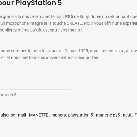
pour PlayStation 5
e grâce à la nouvelle manette pour
PS5
de Sony, dotée du retour haptique
 microphone intégré et la touche CREATE. Pour vous offrir une expérience
oublierez même qu’elle est entre vos mains !
nous sommes là pour les joueurs. Depuis 1995, nous faisons vivre, à trav
r, et nous mettons des univers entiers à leur portée.
_______________________________________
tation 5
alsense
,
mali
,
MANETTE
,
manette playstation 5
,
manette ps5
,
neuf
,
P