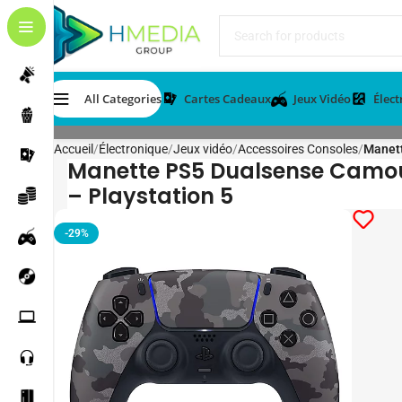
All Categories
Cartes Cadeaux
Jeux Vidéo
Élec
Accueil
Électronique
Jeux vidéo
Accessoires Consoles
Manett
Manette PS5 Dualsense Camo
– Playstation 5
-29%