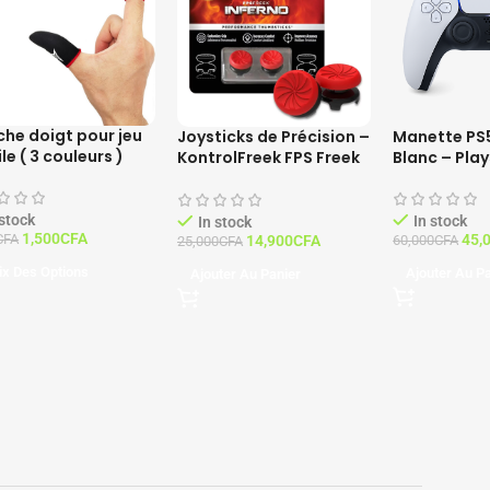
he doigt pour jeu
Joysticks de Précision –
Manette PS
e ( 3 couleurs )
KontrolFreek FPS Freek
Blanc – Play
Inferno – Compatibles
PS4 / PS5 – Rouge
 stock
In stock
In stock
1,500
CFA
45,
CFA
60,000
CFA
14,900
CFA
25,000
CFA
ix Des Options
Ajouter Au P
Ajouter Au Panier