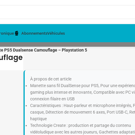
tronique
Abonnements
Véhicules
e PS5 Dualsense Camouflage – Playstation 5
uflage
À propos de cet article
Manette sans fil DualSense pour PS5, Pour une expérien
gaming plus intense et innovante, Compatible avec PC v
connexion filaire en USB
Caractéristiques : Haut-parleur et microphone intégrés, P
casque, Détection de mouvement 6 axes, Port USB-C, Re
haptique
Technologie Create : production et partage du contenu
vidéoludique avec les autres joueurs, Gachettes adaptat