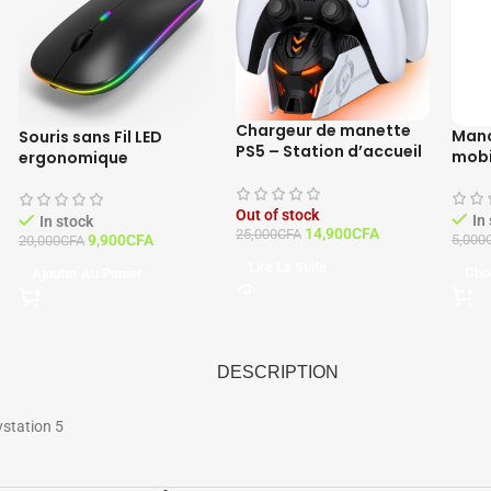
Chargeur de manette
Manc
Souris sans Fil LED
PS5 – Station d’accueil
mobil
ergonomique
pour manette
Playstation 5
Out of stock
In
In stock
14,900
CFA
25,000
CFA
9,900
CFA
5,000
20,000
CFA
Lire La Suite
Cho
Ajouter Au Panier
DESCRIPTION
station 5