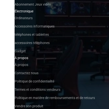
Abonnement Jeux vidéo
Électronique
Ordinateurs
Accessoires informatiques
téléphones et tablettes
accessoires téléphones
Gadget
À propos
À propos
Contactez nous
Politique de confidentialité
Termes et conditions vendeurs
Politique en matière de remboursements et de retours
Vendre son produit