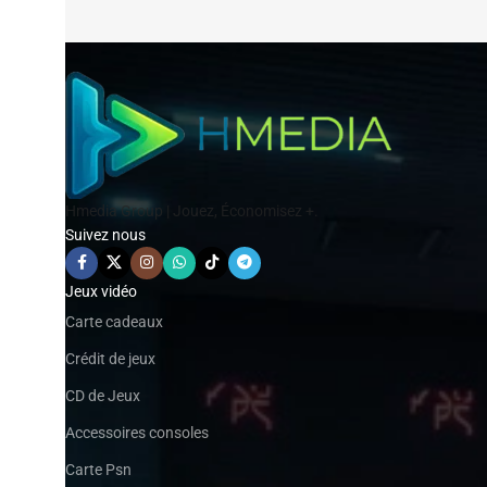
Hmedia Group | Jouez, Économisez +.
Suivez nous
Jeux vidéo
Carte cadeaux
Crédit de jeux
CD de Jeux
Accessoires consoles
Carte Psn