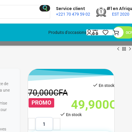
Service client
#1 en Afriq
+221 70 479 59 02
EST 2020
0
C
Produits d'occasions
ce de
En stock
ia une
70,000
CFA
49,900
CFA
49,900
CFA
PROMO
rise
tour
En stock
ives