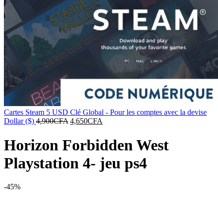
Cartes Steam 5 USD Clé Global - Pour les comptes avec la devise
Le
Le
Dollar ($)
4,900
CFA
4,650
CFA
prix
prix
initial
actuel
Horizon Forbidden West
était :
est :
4,900CFA.
4,650CFA.
Playstation 4- jeu ps4
-45%