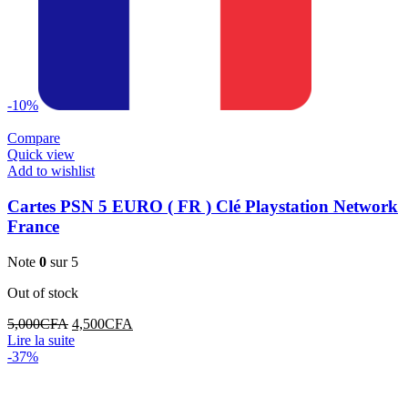
-10%
Compare
Quick view
Add to wishlist
Cartes PSN 5 EURO ( FR ) Clé Playstation Network
France
Note
0
sur 5
Out of stock
Le
Le
5,000
CFA
4,500
CFA
prix
prix
Lire la suite
initial
actuel
-37%
était :
est :
5,000CFA.
4,500CFA.