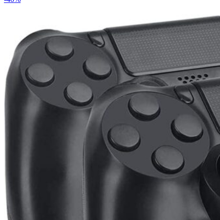
était :
est :
5,900CFA.
4,900CFA.