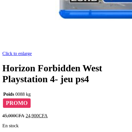
Click to enlarge
Horizon Forbidden West
Playstation 4- jeu ps4
Poids
0088 kg
PROMO
Le
Le
45,000
CFA
24,900
CFA
prix
prix
En stock
initial
actuel
était :
est :