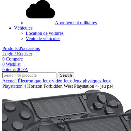
Abonnement utilitaires
Véhicules
Location de voitures
Vente de véhicules
Produits d'occasions
Login / Register
0
Compare
0
Wishlist
0
items
0
CFA
Search
Accueil
Électronique
Jeux vidéo
Jeux
Jeux physiques
Jeux
Playstation 4
Horizon Forbidden West Playstation 4- jeu ps4