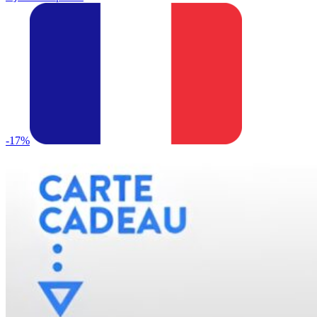
initial
actuel
était :
est :
600,000CFA.
380,000CFA.
-17%