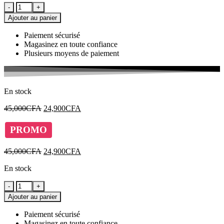
quantité
45,000CFA.
24,900CFA.
de
Ajouter au panier
Horizon
Forbidden
Paiement sécurisé
West
Magasinez en toute confiance
Playstation
Plusieurs moyens de paiement
4-
jeu
ps4
En stock
Le
Le
45,000
CFA
24,900
CFA
prix
prix
initial
actuel
PROMO
était :
est :
45,000CFA.
24,900CFA.
Le
Le
45,000
CFA
24,900
CFA
prix
prix
En stock
initial
actuel
était :
est :
quantité
45,000CFA.
24,900CFA.
de
Ajouter au panier
Horizon
Forbidden
Paiement sécurisé
West
Magasinez en toute confiance