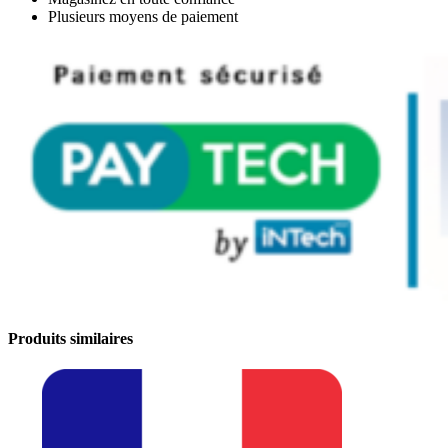
Playstation
Plusieurs moyens de paiement
4-
jeu
ps4
Produits similaires