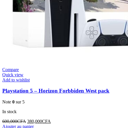
Compare
Quick view
Add to wishlist
Playstation 5 – Horizon Forbbiden West pack
Note
0
sur 5
In stock
Le
Le
600,000
CFA
380,000
CFA
prix
prix
Ajouter au panier