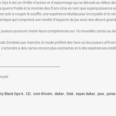
 Ops 6 est un thriller d’action et d’espionnage qui se déroule au début d
 la guerre froide et la montée des États-Unis en tant que superpuissance u
e solo à couper le souffle, une expérience Multijoueur incroyable et le 
ique qui comprend une variété d’espaces de jeu avec des décors grandio
s joueurs pourront tester leurs compétences sur 16 nouvelles cartes au l
de Zombies par manche, le mode préféré des fans où les joueurs affronte
 s’attendre à des cartes encore plus excitantes et à des expériences inéd
.
_______________________________________
ançais
uty Black Ops 6
,
CD
,
cote d'ivoire
,
dakar
,
Disk
,
expat dakar
,
jeux
,
jumia