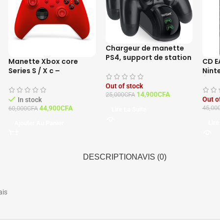
Chargeur de manette
PS4, support de station
Manette Xbox core
CD E
d’accueil pour manette
Series S / X c –
Nint
PS4
Contrôleur PULSE RED
Édit
Out of stock
Fran
14,900
CFA
25,000
CFA
Out o
In stock
44,900
CFA
45,00
60,000
CFA
Lire La Suite
Lire
Ajouter Au Panier
DESCRIPTION
AVIS (0)
ais