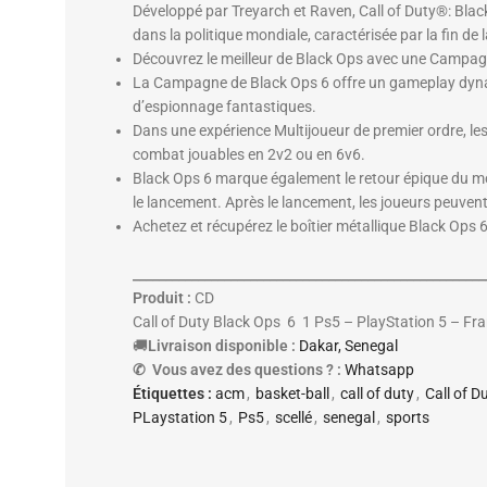
Développé par Treyarch et Raven, Call of Duty®: Black
dans la politique mondiale, caractérisée par la fin de
Découvrez le meilleur de Black Ops avec une Campagn
La Campagne de Black Ops 6 offre un gameplay dynam
d’espionnage fantastiques.
Dans une expérience Multijoueur de premier ordre, le
combat jouables en 2v2 ou en 6v6.
Black Ops 6 marque également le retour épique du mo
le lancement. Après le lancement, les joueurs peuvent
Achetez et récupérez le boîtier métallique Black Ops 6
______________________________________________________
Produit :
CD
Call of Duty Black Ops 6
1 Ps5 – PlayStation 5 – Fr
🚚
Livraison disponible :
Dakar, Senegal
✆ Vous avez des questions ? :
Whatsapp
Étiquettes :
acm
,
basket-ball
,
call of duty
,
Call of D
PLaystation 5
,
Ps5
,
scellé
,
senegal
,
sports