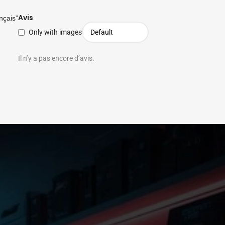
Avis
nçais”
Only with images
Il n’y a pas encore d’avis.