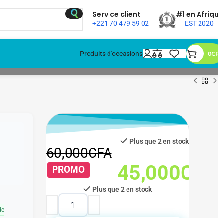
Service client
#1 en Afriq
+221 70 479 59 02
EST 2020
0
C
Produits d'occasions
Plus que 2 en stock
60,000
CFA
45,000
CFA
45,000
CFA
PROMO
Plus que 2 en stock
de