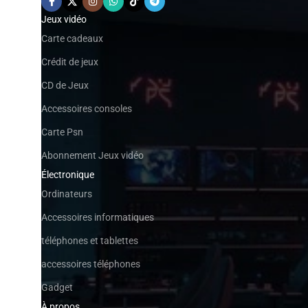
Jeux vidéo
Carte cadeaux
Crédit de jeux
CD de Jeux
Accessoires consoles
Carte Psn
Abonnement Jeux vidéo
Électronique
Ordinateurs
Accessoires informatiques
téléphones et tablettes
accessoires téléphones
Gadget
À propos