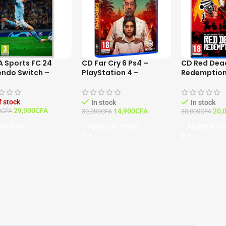
A Sports FC 24
CD Far Cry 6 Ps4 –
CD Red Dea
endo Switch –
PlayStation 4 –
Redemption
ion Standard –
Français
PlayStation
çais
Français
f stock
In stock
In stock
29,900
CFA
0
CFA
14,900
CFA
20,
30,000
CFA
30,000
CFA
 La Suite
Ajouter Au Panier
Ajouter Au P