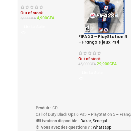
France
Out of stock
4,900
CFA
5,900
CFA
Lire La Suite
FIFA 23 – PlayStation 4
– Français jeux Ps4
Out of stock
29,900
CFA
45,000
CFA
Lire La Suite
Produit :
CD
Call of Duty Black Ops 6
Ps5 – PlayStation 5 – Franç
🚚
Livraison disponible :
Dakar, Senegal
✆ Vous avez des questions ? :
Whatsapp