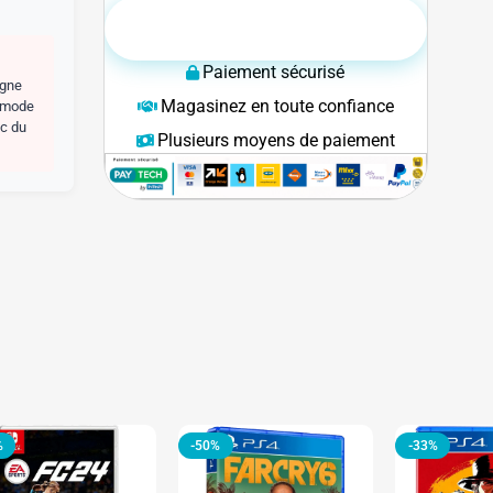
AJOUTER AU PANIER
Paiement sécurisé
agne
Magasinez en toute confiance
u mode
ec du
Plusieurs moyens de paiement
%
-50%
-33%