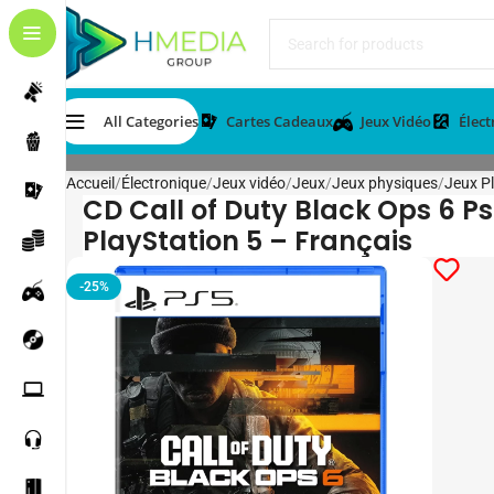
All Categories
Cartes Cadeaux
Jeux Vidéo
Élec
Accueil
Électronique
Jeux vidéo
Jeux
Jeux physiques
Jeux Pl
CD Call of Duty Black Ops 6 Ps
PlayStation 5 – Français
-25%