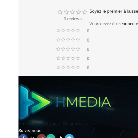
Soyez le premier à laisse
0 reviews
Vous devez être
connecté
0
0
0
0
0
Hmedia Group | Jouez, Économisez +.
Suivez nous