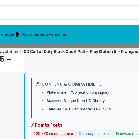
tronique
Abonnements
Véhicules
aystation 5
CD Call of Duty Black Ops 6 Ps5 – PlayStation 5 – Français
5 –
📦 CONTENU & COMPATIBILITÉ
•
Plateforme :
PS5 (édition physique)
•
Support :
Disque Ultra HD Blu-ray
•
Langues :
VO + sous-titres FR/EN/ES
⚡ Points Forts
120 FPS en multijoueur
Campagne intense
Nouveau mo