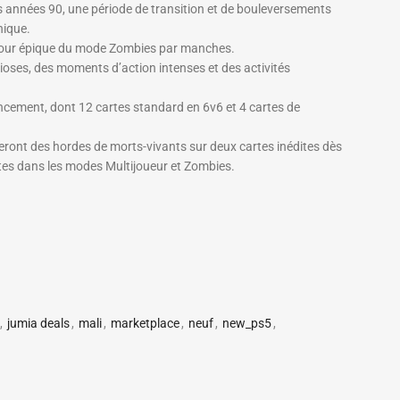
es années 90, une période de transition et de bouleversements
nique.
retour épique du mode Zombies par manches.
ses, des moments d’action intenses et des activités
ancement, dont 12 cartes standard en 6v6 et 4 cartes de
ront des hordes de morts-vivants sur deux cartes inédites dès
ites dans les modes Multijoueur et Zombies.
,
jumia deals
,
mali
,
marketplace
,
neuf
,
new_ps5
,