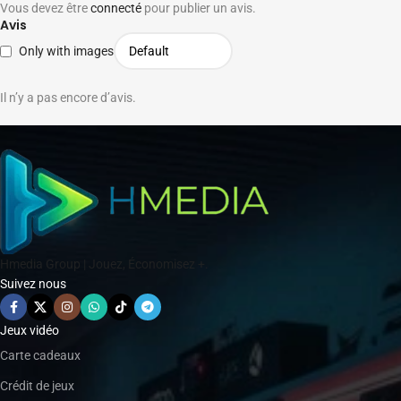
Vous devez être
connecté
pour publier un avis.
Avis
Only with images
Il n’y a pas encore d’avis.
Hmedia Group | Jouez, Économisez +.
Suivez nous
Jeux vidéo
Carte cadeaux
Crédit de jeux