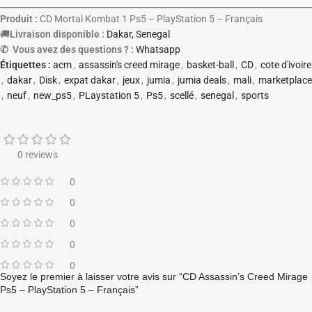
__________________________________________________________________________
Produit :
CD Mortal Kombat 1 Ps5 – PlayStation 5 – Français
🚚
Livraison disponible :
Dakar, Senegal
✆ Vous avez des questions ? :
Whatsapp
Étiquettes :
acm
,
assassin's creed mirage
,
basket-ball
,
CD
,
cote d'ivoire
,
dakar
,
Disk
,
expat dakar
,
jeux
,
jumia
,
jumia deals
,
mali
,
marketplace
,
neuf
,
new_ps5
,
PLaystation 5
,
Ps5
,
scellé
,
senegal
,
sports
0 reviews
0
0
0
0
0
Soyez le premier à laisser votre avis sur “CD Assassin’s Creed Mirage
Ps5 – PlayStation 5 – Français”