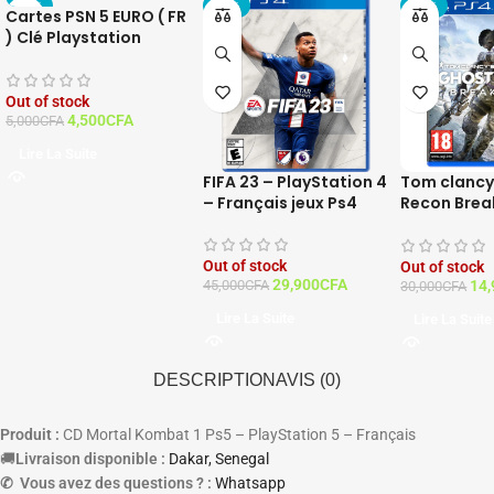
-10%
-34%
-50%
Cartes PSN 5 EURO ( FR
) Clé Playstation
Network France
Out of stock
4,500
CFA
5,000
CFA
Lire La Suite
FIFA 23 – PlayStation 4
Tom clancy
– Français jeux Ps4
Recon Brea
Playstation
Out of stock
Out of stock
29,900
CFA
45,000
CFA
14,
30,000
CFA
Lire La Suite
Lire La Suite
DESCRIPTION
AVIS (0)
Produit :
CD Mortal Kombat 1 Ps5 – PlayStation 5 – Français
🚚
Livraison disponible :
Dakar, Senegal
✆ Vous avez des questions ? :
Whatsapp