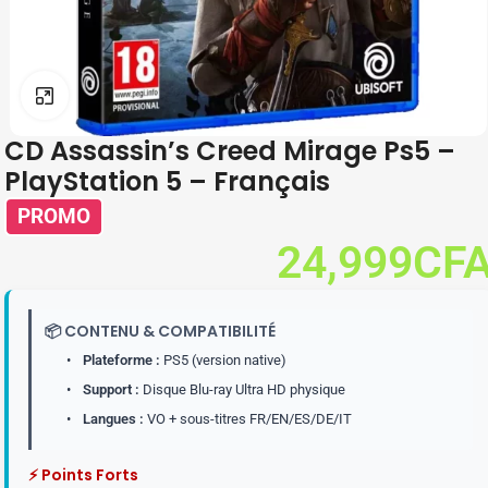
Click to enlarge
CD Assassin’s Creed Mirage Ps5 –
PlayStation 5 – Français
PROMO
60,000
CFA
24,999
CF
📦 CONTENU & COMPATIBILITÉ
•
Plateforme :
PS5 (version native)
•
Support :
Disque Blu-ray Ultra HD physique
•
Langues :
VO + sous-titres FR/EN/ES/DE/IT
⚡ Points Forts