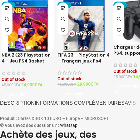
-45%
-34%
-40%
Chargeur d
PS4, suppo
NBA 2K23 Playstation
FIFA 23 – PlayStation 4
station d’a
4 – Jeu PS4 Basket-
– Français jeux Ps4
manette P
Ball
Out of stock
14,
25,000
CFA
Out of stock
Out of stock
29,900
CFA
45,000
CFA
24,900
CFA
45,000
CFA
Lire La Suite
Lire La Suite
Lire La Suite
DESCRIPTION
INFORMATIONS COMPLÉMENTAIRES
AVIS (
Produit :
Cartes XBOX 10 EURO – Europe – MICROSOFT
✆ Vous avez des questions ? :
Whatsap
Achète des jeux, des