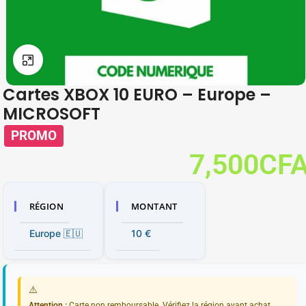
Click to enlarge
Cartes XBOX 10 EURO – Europe –
MICROSOFT
PROMO
8,500
CFA
7,500
CF
RÉGION
MONTANT
Europe 🇪🇺
10 €
⚠️
Attention :
Carte non remboursable. Vérifiez la région avant achat.