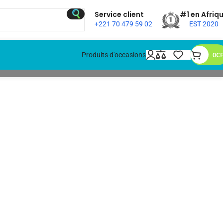
Service client
#1 en Afriq
+221 70 479 59 02
EST 2020
0
C
Produits d'occasions