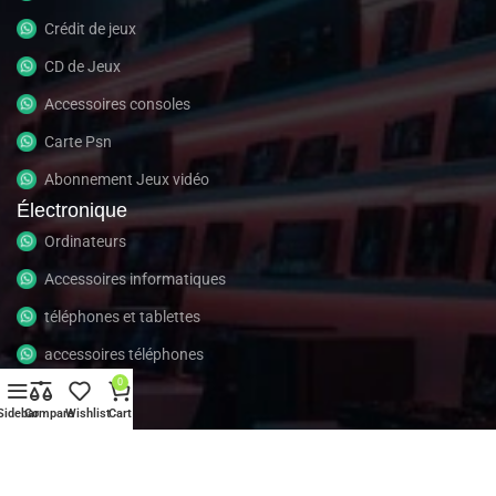
Crédit de jeux
CD de Jeux
Accessoires consoles
Carte Psn
Abonnement Jeux vidéo
Électronique
Ordinateurs
Accessoires informatiques
téléphones et tablettes
accessoires téléphones
0
Gadget
Sidebar
Compare
Wishlist
Cart
À propos
À propos
Contactez nous