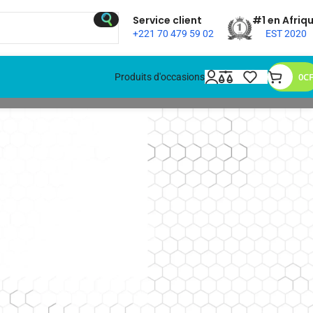
Service client
#1 en Afriq
+221 70 479 59 02
EST 2020
0
C
Produits d'occasions