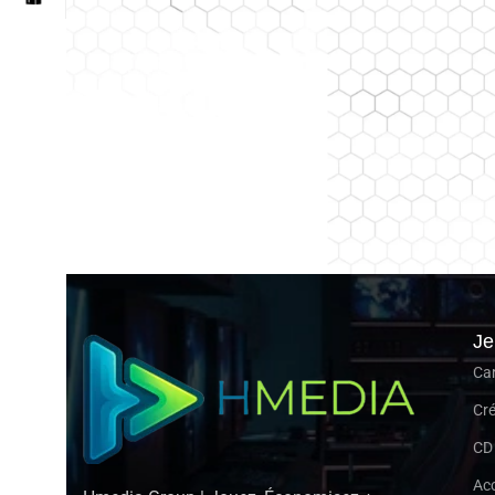
Je
Ca
Cré
CD
Acc