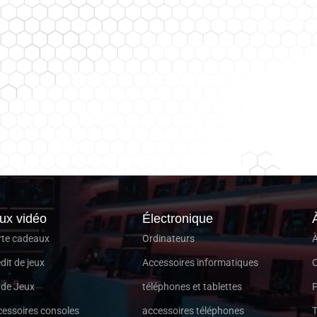
ux vidéo
Électronique
rte cadeaux
Ordinateurs
À
dit de jeux
Accessoires informatiques
C
 de Jeux
téléphones et tablettes
P
essoires consoles
accessoires téléphones
T