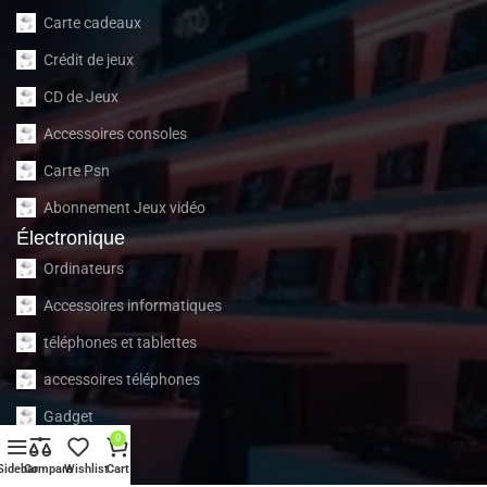
Carte cadeaux
Crédit de jeux
CD de Jeux
Accessoires consoles
Carte Psn
Abonnement Jeux vidéo
Électronique
Ordinateurs
Accessoires informatiques
téléphones et tablettes
accessoires téléphones
Gadget
0
À propos
Sidebar
Compare
Wishlist
Cart
À propos