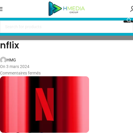
nflix
HMG
On 3 mars 2024
Commentaires fermés