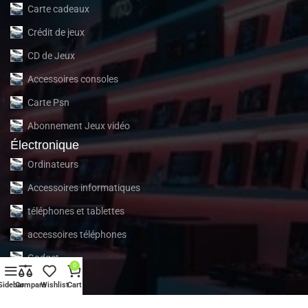
Carte cadeaux
Crédit de jeux
CD de Jeux
Accessoires consoles
Carte Psn
Abonnement Jeux vidéo
Électronique
Ordinateurs
Accessoires informatiques
téléphones et tablettes
accessoires téléphones
Gadget
0
À propos
Sidebar
Compare
Wishlist
Cart
À propos