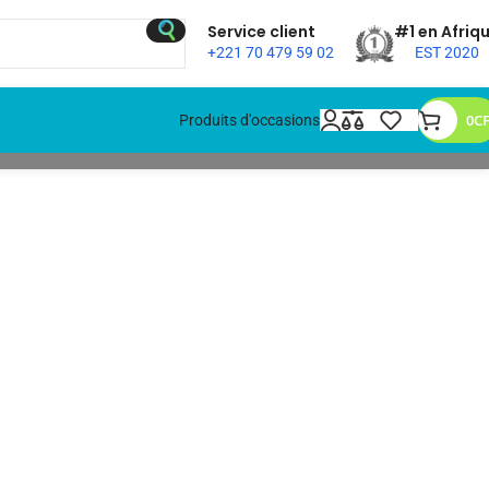
Service client
#1 en Afriq
+221 70 479 59 02
EST 2020
0
C
Produits d'occasions