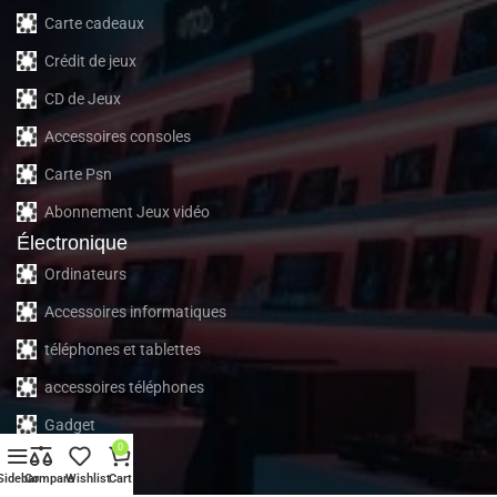
Carte cadeaux
Crédit de jeux
CD de Jeux
Accessoires consoles
Carte Psn
Abonnement Jeux vidéo
Électronique
Ordinateurs
Accessoires informatiques
téléphones et tablettes
accessoires téléphones
Gadget
0
À propos
Sidebar
Compare
Wishlist
Cart
À propos