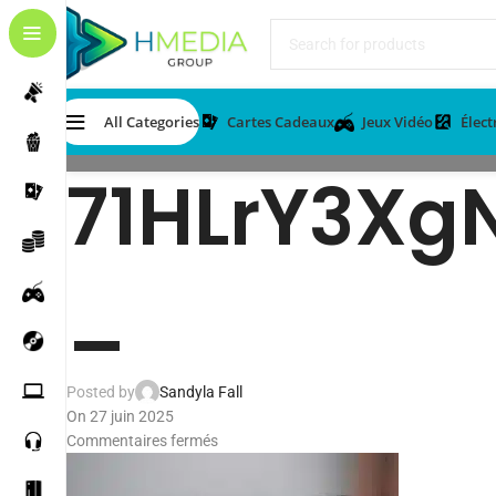
All Categories
Cartes Cadeaux
Jeux Vidéo
Élec
71HLrY3Xg
_
Posted by
Sandyla Fall
On 27 juin 2025
Commentaires fermés