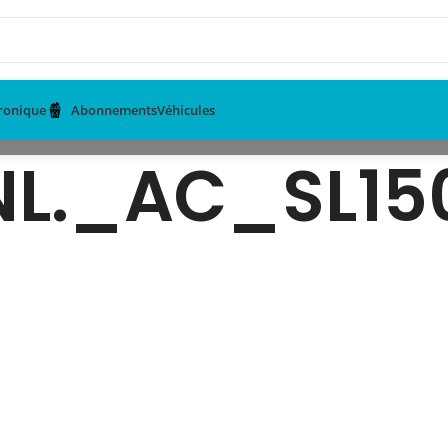
tronique
Abonnements
Véhicules
NL._AC_SL15