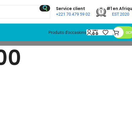
Service client
#1 en Afriq
+221 70 479 59 02
EST 2020
0
C
Produits d'occasions
00