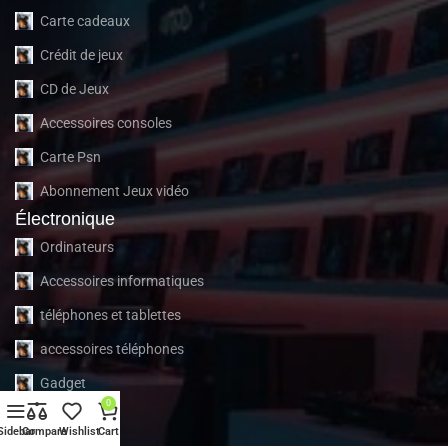
Carte cadeaux
Crédit de jeux
CD de Jeux
Accessoires consoles
Carte Psn
Abonnement Jeux vidéo
Électronique
Ordinateurs
Accessoires informatiques
téléphones et tablettes
accessoires téléphones
Gadget
0
À propos
Sidebar
Compare
Wishlist
Cart
À propos