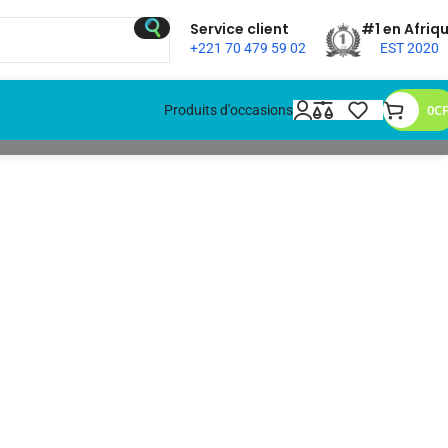
Service client
#1 en Afriq
+221 70 479 59 02
EST 2020
0
C
Produits d'occasions