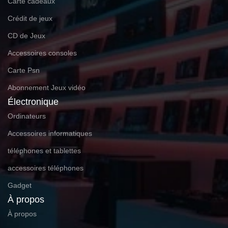
Carte cadeaux
Crédit de jeux
CD de Jeux
Accessoires consoles
Carte Psn
Abonnement Jeux vidéo
Électronique
Ordinateurs
Accessoires informatiques
téléphones et tablettes
accessoires téléphones
Gadget
À propos
À propos