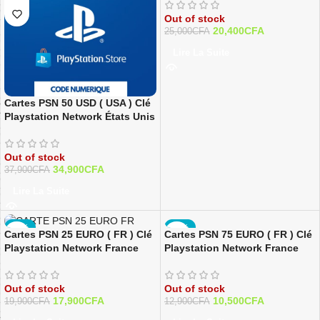
Out of stock
20,400
CFA
25,000
CFA
Lire La Suite
Cartes PSN 50 USD ( USA ) Clé
Playstation Network États Unis
Out of stock
34,900
CFA
37,900
CFA
Lire La Suite
-10%
-19%
Cartes PSN 75 EURO ( FR ) Clé
Cartes PSN 25 EURO ( FR ) Clé
Playstation Network France
Playstation Network France
Out of stock
Out of stock
10,500
CFA
17,900
CFA
12,900
CFA
19,900
CFA