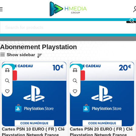
l
Abonnements
Abonnements de jeux vidéo
Abonnement Playstation
Abonnement Playstation
Show sidebar
-16%
-12%
Cartes PSN 10 EURO ( FR ) Clé
Cartes PSN 20 EURO ( FR ) Clé
Playstation Network France
Playstation Network France