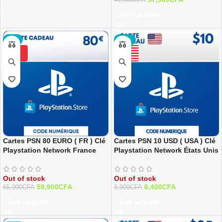
40,900
CFA
Lire La Suite
-8%
-28%
Cartes PSN 80 EURO ( FR ) Clé
Cartes PSN 10 USD ( USA ) Clé
Playstation Network France
Playstation Network États Unis
Out of stock
Out of stock
59,900
CFA
6,400
CFA
65,000
CFA
8,900
CFA
Lire La Suite
Lire La Suite