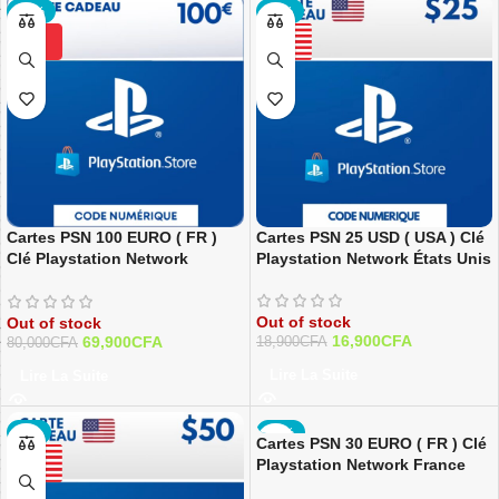
-13%
-11%
Cartes PSN 100 EURO ( FR )
Cartes PSN 25 USD ( USA ) Clé
Clé Playstation Network
Playstation Network États Unis
France
Out of stock
Out of stock
16,900
CFA
69,900
CFA
18,900
CFA
80,000
CFA
Lire La Suite
Lire La Suite
-8%
-18%
Cartes PSN 30 EURO ( FR ) Clé
Playstation Network France