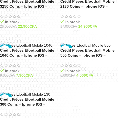
Crédit Pièces Efootball Mobile
Crédit Pièces Efootball Mobile
Voir les détails
Voir les
GLOBAL 🌐
GLOBAL 🌐
iconiques
3250 Coins – Iphone IOS –
2130 Coins – Iphone IOS –
détails
Nintendo.
Android
Android
Voir les
In stock
In stock
22,900
CFA
14,900
CFA
détails
26,000
CFA
17,000
CFA
Sélectionner Les Options
Sélectionner Les Options
-12%
-25%
Crédit Pièces Efootball Mobile
Crédit Pièces Efootball Mobile
GLOBAL 🌐
GLOBAL 🌐
1040 Coins – Iphone IOS –
550 Coins – Iphone IOS –
Android
Android
In stock
In stock
7,900
CFA
4,500
CFA
9,000
CFA
6,000
CFA
Sélectionner Les Options
Sélectionner Les Options
-42%
Crédit Pièces Efootball Mobile
GLOBAL 🌐
300 Coins – Iphone IOS –
Android