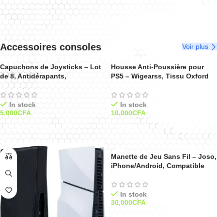
Lire La Suite
Ajouter Au Panier
Accessoires consoles
Voir plus
Capuchons de Joysticks – Lot
Housse Anti-Poussière pour
de 8, Antidérapants,
PS5 – Wigearss, Tissu Oxford
Compatibles PS4 / PS3 / PS2 /
1680D, Antirayures et
Xbox 360 / Wii U – Noir
Imperméable – Non Compatible
PS5 Slim / Pro
In stock
In stock
5,000
CFA
10,000
CFA
Ajouter Au Panier
Ajouter Au Panier
Manette de Jeu Sans Fil – Joso,
iPhone/Android, Compatible
Coques, Sans Écran – Pour
Cloud Gaming et PS Remote
Play-Noir
In stock
30,000
CFA