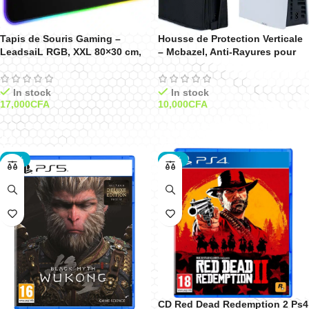
Tapis de Souris Gaming –
Housse de Protection Verticale
LeadsaiL RGB, XXL 80×30 cm,
– Mcbazel, Anti-Rayures pour
15 Modes LED, Base
PS5 Slim Digital et Standard –
Antidérapante – Noir
Noir
In stock
In stock
17,000
CFA
10,000
CFA
Ajouter Au Panier
Ajouter Au Panier
-25%
-33%
CD Red Dead Redemption 2 Ps4