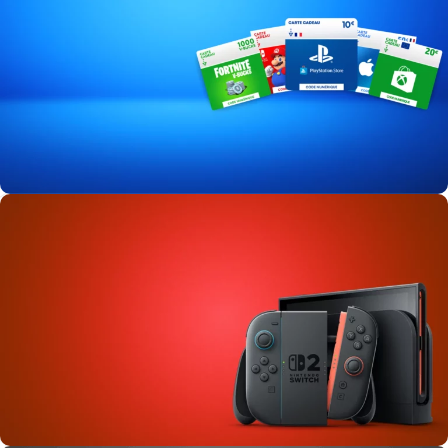
Cartes cadeaux
0
00
00
00
Days
Hr
Min
Sc
Achetez