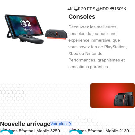
4K
120 FPS
HDR
150º
Consoles
Découvrez les meilleures
consoles de jeu pour une
expérience immersive, que
vous soyez fan de PlayStation,
Xbox ou Nintendo.
Performances, graphismes et
sensations garanties.
Playstation
Xbox
Puissance,
Performance,
immersion et
fluidité et jeux
Nintendo
exclusivités
multijoueur
Nouvelle arrivage
Voir plus
Fun, famille
PlayStation.
Xbox.
-12%
-12%
et jeux