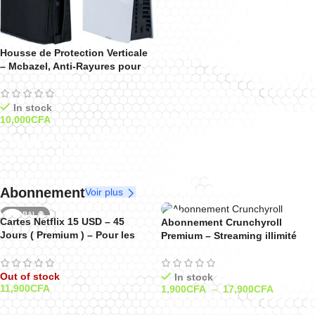
Ajouter Au Panier
Housse de Protection Verticale
– Mcbazel, Anti-Rayures pour
PS5 Slim Digital et Standard –
Noir
In stock
10,000
CFA
Ajouter Au Panier
Abonnement
Voir plus
GLOBAL 🌐
Cartes Netflix 15 USD – 45
Abonnement Crunchyroll
Jours ( Premium ) – Pour les
Premium – Streaming illimité
comptes avec la devise dollars
d’anime Manga et Drama.
($)
Out of stock
In stock
11,900
CFA
1,900
CFA
–
17,900
CFA
Lire La Suite
Sélectionner Les Options