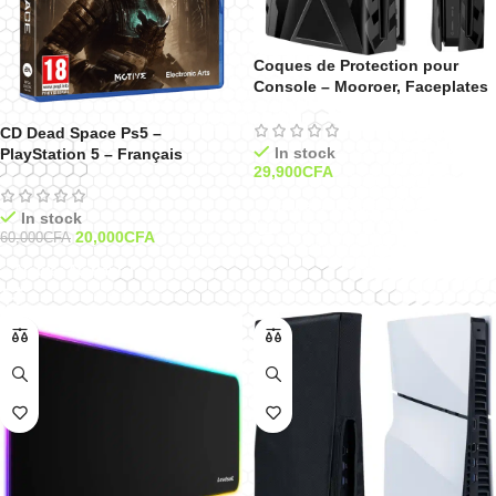
Coques de Protection pour
Console – Mooroer, Faceplates
Rigides Antirayures et
Imperméables pour PlayStation
CD Dead Space Ps5 –
5 Édition Standard – Noir
In stock
PlayStation 5 – Français
29,900
CFA
Ajouter Au Panier
In stock
20,000
CFA
60,000
CFA
Ajouter Au Panier