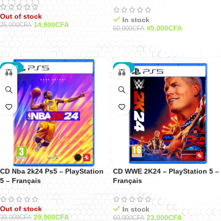
Out of stock
In stock
14,900
CFA
25,000
CFA
45,000
CFA
60,000
CFA
Lire La Suite
Ajouter Au Panier
SALE
-62%
CD Nba 2k24 Ps5 – PlayStation
CD WWE 2K24 – PlayStation 5 –
5 – Français
Français
Out of stock
In stock
29,900
CFA
23,000
CFA
30,000
CFA
60,000
CFA