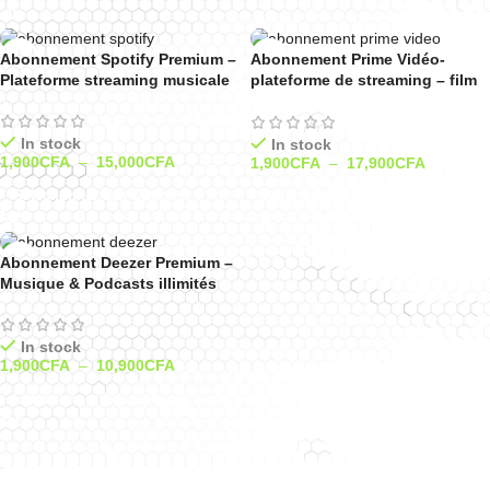
Abonnement Spotify Premium –
Abonnement Prime Vidéo-
Plateforme streaming musicale
plateforme de streaming – film
et séries
In stock
In stock
1,900
CFA
–
15,000
CFA
1,900
CFA
–
17,900
CFA
Sélectionner Les Options
Sélectionner Les Options
Abonnement Deezer Premium –
Musique & Podcasts illimités
In stock
1,900
CFA
–
10,900
CFA
Sélectionner Les Options