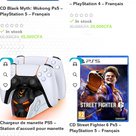
– PlayStation 4 – Français
CD Black Myth: Wukong Ps5 –
PlayStation 5 – Français
In stock
20,000
CFA
30,000
CFA
In stock
Ajouter Au Panier
45,000
CFA
60,000
CFA
Ajouter Au Panier
-40%
-25%
Chargeur de manette PS5 –
CD Street Fighter 6 Ps5 –
Station d’accueil pour manette
PlayStation 5 – Français
Playstation 5